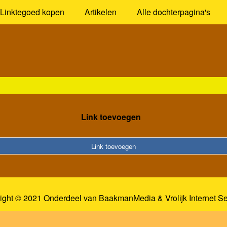
Linktegoed kopen
Artikelen
Alle dochterpagina's
Link toevoegen
Link toevoegen
ight © 2021 Onderdeel van
BaakmanMedia
&
Vrolijk Internet S